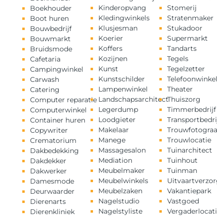
Kinderopvang
Stomerij
Boekhouder
Kledingwinkels
Stratenmaker
Boot huren
Klusjesman
Stukadoor
Bouwbedrijf
Koerier
Supermarkt
Bouwmarkt
Koffers
Tandarts
Bruidsmode
Kozijnen
Tegels
Cafetaria
Kunst
Tegelzetter
Campingwinkel
Kunstschilder
Telefoonwinke
Carwash
Lampenwinkel
Theater
Catering
Landschapsarchitect
Thuiszorg
Computer reparatie
Legerdump
Timmerbedrijf
Computerwinkel
Loodgieter
Transportbedri
Container huren
Makelaar
Trouwfotograa
Copywriter
Manege
Trouwlocatie
Crematorium
Massagesalon
Tuinarchitect
Dakbedekking
Mediation
Tuinhout
Dakdekker
Meubelmaker
Tuinman
Dakwerker
Meubelwinkels
Uitvaartverzo
Damesmode
Meubelzaken
Vakantiepark
Deurwaarder
Nagelstudio
Vastgoed
Dierenarts
Nagelstyliste
Vergaderlocat
Dierenkliniek