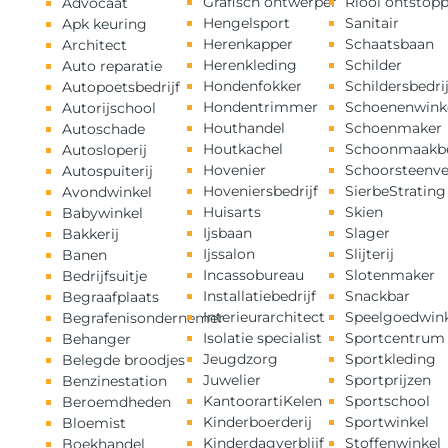
Grafisch ontwerper
Riool ontstop
Advocaat
Hengelsport
Sanitair
Apk keuring
Herenkapper
Schaatsbaan
Architect
Herenkleding
Schilder
Auto reparatie
Hondenfokker
Schildersbedrij
Autopoetsbedrijf
Hondentrimmer
Schoenenwink
Autorijschool
Houthandel
Schoenmaker
Autoschade
Houtkachel
Schoonmaakbe
Autosloperij
Hovenier
Schoorsteenv
Autospuiterij
Hoveniersbedrijf
SierbeStrating
Avondwinkel
Huisarts
Skien
Babywinkel
Ijsbaan
Slager
Bakkerij
Ijssalon
Slijterij
Banen
Incassobureau
Slotenmaker
Bedrijfsuitje
Installatiebedrijf
Snackbar
Begraafplaats
Interieurarchitect
Speelgoedwink
Begrafenisondernemer
Isolatie specialist
Sportcentrum
Behanger
Jeugdzorg
Sportkleding
Belegde broodjes
Juwelier
Sportprijzen
Benzinestation
KantoorartiKelen
Sportschool
Beroemdheden
Kinderboerderij
Sportwinkel
Bloemist
Kinderdagverblijf
Stoffenwinkel
Boekhandel