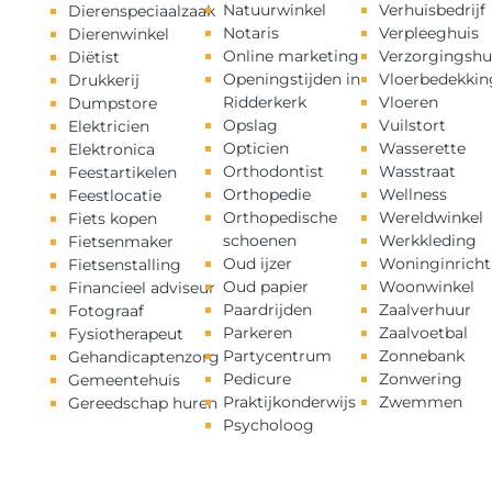
Natuurwinkel
Verhuisbedrijf
Dierenspeciaalzaak
Notaris
Verpleeghuis
Dierenwinkel
Online marketing
Verzorgingshu
Diëtist
Openingstijden in
Vloerbedekkin
Drukkerij
Ridderkerk
Vloeren
Dumpstore
Opslag
Vuilstort
Elektricien
Opticien
Wasserette
Elektronica
Orthodontist
Wasstraat
Feestartikelen
Orthopedie
Wellness
Feestlocatie
Orthopedische
Wereldwinkel
Fiets kopen
schoenen
Werkkleding
Fietsenmaker
Oud ijzer
Woninginricht
Fietsenstalling
Oud papier
Woonwinkel
Financieel adviseur
Paardrijden
Zaalverhuur
Fotograaf
Parkeren
Zaalvoetbal
Fysiotherapeut
Partycentrum
Zonnebank
Gehandicaptenzorg
Pedicure
Zonwering
Gemeentehuis
Praktijkonderwijs
Zwemmen
Gereedschap huren
Psycholoog