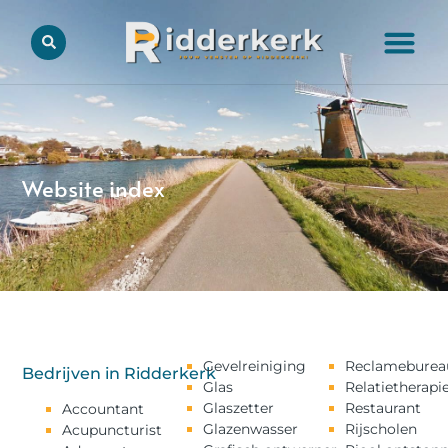
Website index
Gevelreiniging
Reclameburea
Bedrijven in Ridderkerk
Glas
Relatietherapi
Glaszetter
Restaurant
Accountant
Glazenwasser
Rijscholen
Acupuncturist