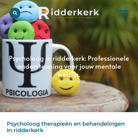
Psycholoog in ridderkerk: Professionele
ondersteuning voor jouw mentale
welzijn.
Psycholoog
Psycholoog therapieën en behandelingen
in ridderkerk