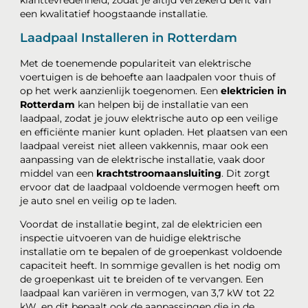
klanttevredenheid, zodat je altijd verzekerd bent van
een kwalitatief hoogstaande installatie.
Laadpaal Installeren in Rotterdam
Met de toenemende populariteit van elektrische
voertuigen is de behoefte aan laadpalen voor thuis of
op het werk aanzienlijk toegenomen. Een
elektricien in
Rotterdam
kan helpen bij de installatie van een
laadpaal, zodat je jouw elektrische auto op een veilige
en efficiënte manier kunt opladen. Het plaatsen van een
laadpaal vereist niet alleen vakkennis, maar ook een
aanpassing van de elektrische installatie, vaak door
middel van een
krachtstroomaansluiting
. Dit zorgt
ervoor dat de laadpaal voldoende vermogen heeft om
je auto snel en veilig op te laden.
Voordat de installatie begint, zal de elektricien een
inspectie uitvoeren van de huidige elektrische
installatie om te bepalen of de groepenkast voldoende
capaciteit heeft. In sommige gevallen is het nodig om
de groepenkast uit te breiden of te vervangen. Een
laadpaal kan variëren in vermogen, van 3,7 kW tot 22
kW, en dit bepaalt ook de aanpassingen die in de