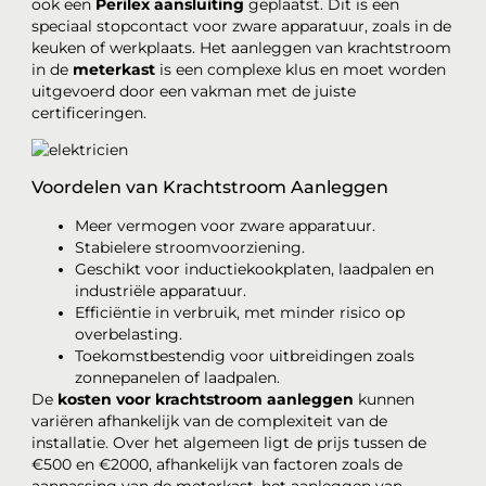
ook een
Perilex aansluiting
geplaatst. Dit is een
speciaal stopcontact voor zware apparatuur, zoals in de
keuken of werkplaats. Het aanleggen van krachtstroom
in de
meterkast
is een complexe klus en moet worden
uitgevoerd door een vakman met de juiste
certificeringen.
Voordelen van Krachtstroom Aanleggen
Meer vermogen voor zware apparatuur.
Stabielere stroomvoorziening.
Geschikt voor inductiekookplaten, laadpalen en
industriële apparatuur.
Efficiëntie in verbruik, met minder risico op
overbelasting.
Toekomstbestendig voor uitbreidingen zoals
zonnepanelen of laadpalen.
De
kosten voor krachtstroom aanleggen
kunnen
variëren afhankelijk van de complexiteit van de
installatie. Over het algemeen ligt de prijs tussen de
€500 en €2000, afhankelijk van factoren zoals de
aanpassing van de meterkast, het aanleggen van