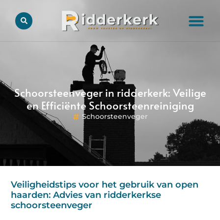
Schoorsteenveger in ridderkerk: Veilige
en Efficiënte Schoorsteenreiniging
Schoorsteenveger
Veiligheidstips voor het gebruik van open
haarden: Advies van ridderkerkse
schoorsteenveger