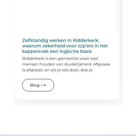
Zelfstandig werken in Ridderkerk:
Ho
waarom zekerheid voor zzp’ers in het
er
kappersvak een logische basis
Ee
Ridderkerk is een gemeente waar veel
Da
mensen houden van duidelijkheid. Afspraak
vi
is afspraak, en als je iets doet, doe je
Blog
⟶