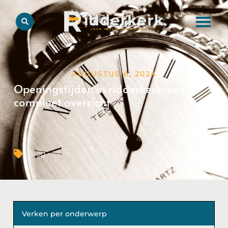
AUGUSTUS 6, 2024
Openingstijden in ridderkerk: een
compleet overzicht
Blog
Verken per onderwerp