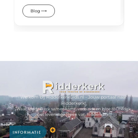
Blog
⟶
Welkom bij RidderkerkGids.nl - Jouw portaal naar
Ridderkerk!
Waar Ridderkerk samenkomt, verbindt en bloeit! Ontdek
het levendige leven van Ridderkerk.
INFORMATIE