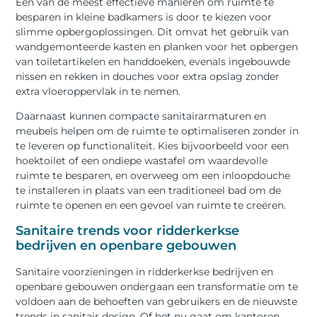
Een van de meest effectieve manieren om ruimte te
besparen in kleine badkamers is door te kiezen voor
slimme opbergoplossingen. Dit omvat het gebruik van
wandgemonteerde kasten en planken voor het opbergen
van toiletartikelen en handdoeken, evenals ingebouwde
nissen en rekken in douches voor extra opslag zonder
extra vloeroppervlak in te nemen.
Daarnaast kunnen compacte sanitairarmaturen en
meubels helpen om de ruimte te optimaliseren zonder in
te leveren op functionaliteit. Kies bijvoorbeeld voor een
hoektoilet of een ondiepe wastafel om waardevolle
ruimte te besparen, en overweeg om een ​​inloopdouche
te installeren in plaats van een traditioneel bad om de
ruimte te openen en een gevoel van ruimte te creëren.
Sanitaire trends voor ridderkerkse
bedrijven en openbare gebouwen
Sanitaire voorzieningen in ridderkerkse bedrijven en
openbare gebouwen ondergaan een transformatie om te
voldoen aan de behoeften van gebruikers en de nieuwste
trends in sanitair design. Of het nu gaat om kantoren,