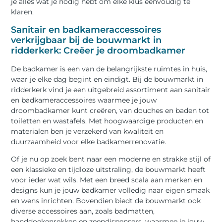
je alles wat je nodig hebt om elke klus eenvoudig te
klaren.
Sanitair en badkameraccessoires
verkrijgbaar bij de bouwmarkt in
ridderkerk: Creëer je droombadkamer
De badkamer is een van de belangrijkste ruimtes in huis,
waar je elke dag begint en eindigt. Bij de bouwmarkt in
ridderkerk vind je een uitgebreid assortiment aan sanitair
en badkameraccessoires waarmee je jouw
droombadkamer kunt creëren, van douches en baden tot
toiletten en wastafels. Met hoogwaardige producten en
materialen ben je verzekerd van kwaliteit en
duurzaamheid voor elke badkamerrenovatie.
Of je nu op zoek bent naar een moderne en strakke stijl of
een klassieke en tijdloze uitstraling, de bouwmarkt heeft
voor ieder wat wils. Met een breed scala aan merken en
designs kun je jouw badkamer volledig naar eigen smaak
en wens inrichten. Bovendien biedt de bouwmarkt ook
diverse accessoires aan, zoals badmatten,
handdoekenrekken en zeepdispensers, waarmee je jouw