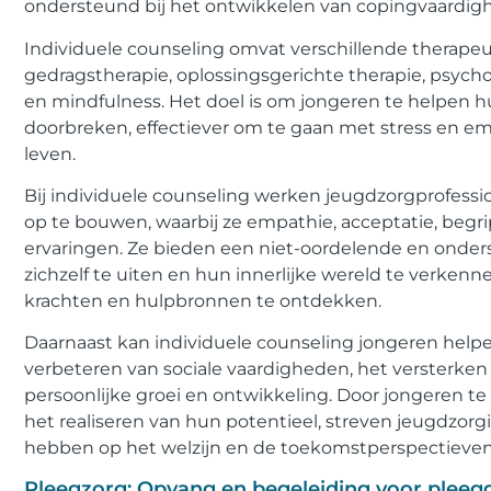
ondersteund bij het ontwikkelen van copingvaardighe
Individuele counseling omvat verschillende therape
gedragstherapie, oplossingsgerichte therapie, psych
en mindfulness. Het doel is om jongeren te helpen 
doorbreken, effectiever om te gaan met stress en em
leven.
Bij individuele counseling werken jeugdzorgprofe
op te bouwen, waarbij ze empathie, acceptatie, begr
ervaringen. Ze bieden een niet-oordelende en onder
zichzelf te uiten en hun innerlijke wereld te verk
krachten en hulpbronnen te ontdekken.
Daarnaast kan individuele counseling jongeren helpe
verbeteren van sociale vaardigheden, het versterken
persoonlijke groei en ontwikkeling. Door jongeren 
het realiseren van hun potentieel, streven jeugdzorg
hebben op het welzijn en de toekomstperspectieven 
Pleegzorg: Opvang en begeleiding voor pleegg