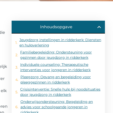
Inhoudsopgave
die
Jeugdzorg instellingen in ridderkerk: Diensten
en hulpverlening
Familiebegeleiding: Ondersteuning voor
gezinnen door jeugdzorg in ridderkerk
Individuele counseling: Therapeutische
lijk
interventies voor jongeren in ridderkerk
Pleegzorg: Opvang en begeleiding voor
der
pleeggezinnen in ridderkerk
Crisisinterventie: Snelle hulp bij noodsituaties
 elk
door jeugdzorg in ridderkerk
Onderwijsondersteuning: Begeleiding en
eren
advies voor schoolgaande jongeren in
een
ridderkerk