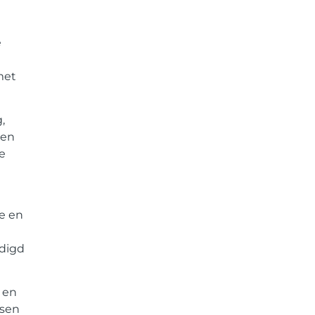
e
met
,
ren
e
e en
edigd
 en
ssen