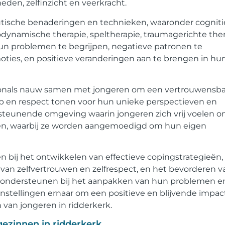
den, zelfinzicht en veerkracht.
utische benaderingen en technieken, waaronder cognit
odynamische therapie, speltherapie, traumagerichte the
hun problemen te begrijpen, negatieve patronen te
oties, en positieve veranderingen aan te brengen in hu
ssionals nauw samen met jongeren om een vertrouwensb
ip en respect tonen voor hun unieke perspectieven en
steunende omgeving waarin jongeren zich vrij voelen 
ennen, waarbij ze worden aangemoedigd om hun eigen
n bij het ontwikkelen van effectieve copingstrategieën,
 van zelfvertrouwen en zelfrespect, en het bevorderen v
te ondersteunen bij het aanpakken van hun problemen e
instellingen ernaar om een positieve en blijvende impac
van jongeren in ridderkerk.
ezinnen in ridderkerk