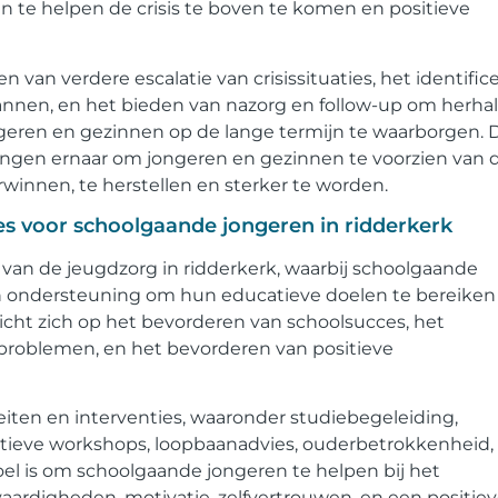
n te helpen de crisis te boven te komen en positieve
n van verdere escalatie van crisissituaties, het identific
lannen, en het bieden van nazorg en follow-up om herha
ongeren en gezinnen op de lange termijn te waarborgen. 
llingen ernaar om jongeren en gezinnen te voorzien van 
innen, te herstellen en sterker te worden.
es voor schoolgaande jongeren in ridderkerk
van de jeugdzorg in ridderkerk, waarbij schoolgaande
en ondersteuning om hun educatieve doelen te bereiken
icht zich op het bevorderen van schoolsucces, het
problemen, en het bevorderen van positieve
iten en interventies, waaronder studiebegeleiding,
ieve workshops, loopbaanadvies, ouderbetrokkenheid,
oel is om schoolgaande jongeren te helpen bij het
ardigheden, motivatie, zelfvertrouwen, en een positie