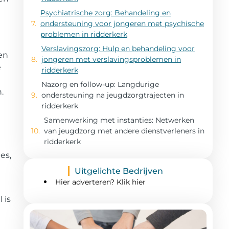
Psychiatrische zorg: Behandeling en
ondersteuning voor jongeren met psychische
problemen in ridderkerk
Verslavingszorg: Hulp en behandeling voor
en
jongeren met verslavingsproblemen in
e
ridderkerk
Nazorg en follow-up: Langdurige
.
ondersteuning na jeugdzorgtrajecten in
ridderkerk
Samenwerking met instanties: Netwerken
van jeugdzorg met andere dienstverleners in
ridderkerk
es,
Uitgelichte Bedrijven
Hier adverteren? Klik hier
 is