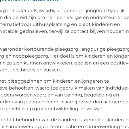
g in ridderkerk, waarbij kinderen en jongeren tijdelijk
die bereid zijn om hen een veilige en ondersteunend
ernatief voor uithuisplaatsing en biedt kinderen en
 stabiel gezinsleven, terwijl ze contact blijven houden 
waaronder kortdurende pleegzorg, langdurige pleegzorg
rg en noodpleegzorg. Het doel is om kinderen en jonge
rin ze zich kunnen ontwikkelen, gedijen en een positiev
ntuele broers en zussen.
met pleeggezinnen om kinderen en jongeren te
eve behoeften, waarbij ze gebruik maken van individuel
uders worden voorzien van training, begeleiding en
oeding van pleegkinderen, waarbij ze worden aangemo
 gericht is op groei, ontwikkeling en welzijn.
 aan het behouden van de banden tussen pleegkinderen
d naar samenwerking, communicatie en samenwerking tu