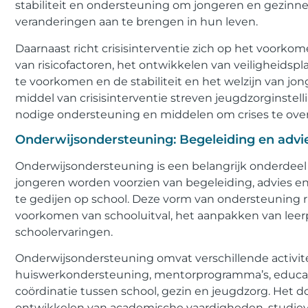
stabiliteit en ondersteuning om jongeren en gezinne
veranderingen aan te brengen in hun leven.
Daarnaast richt crisisinterventie zich op het voorkome
van risicofactoren, het ontwikkelen van veiligheidsp
te voorkomen en de stabiliteit en het welzijn van j
middel van crisisinterventie streven jeugdzorginste
nodige ondersteuning en middelen om crises te overw
Onderwijsondersteuning: Begeleiding en advi
Onderwijsondersteuning is een belangrijk onderdeel 
jongeren worden voorzien van begeleiding, advies 
te gedijen op school. Deze vorm van ondersteuning r
voorkomen van schooluitval, het aanpakken van leer
schoolervaringen.
Onderwijsondersteuning omvat verschillende activite
huiswerkondersteuning, mentorprogramma’s, educat
coördinatie tussen school, gezin en jeugdzorg. Het d
ontwikkelen van academische vaardigheden, studieva