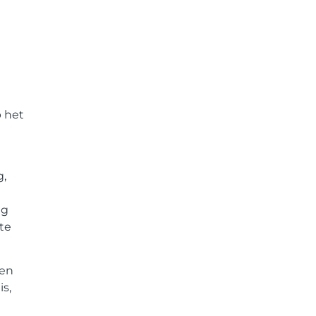
p het
g,
ng
te
 en
s,