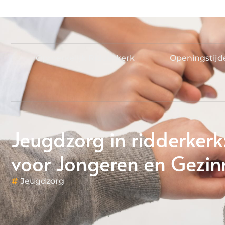
Opmerkelijk Ridderkerk
Openingstijd
Jeugdzorg in ridderker
voor Jongeren en Gezi
Jeugdzorg