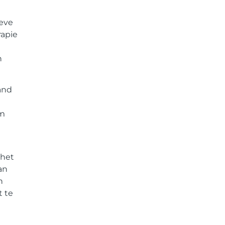
ieve
rapie
n
and
om
 het
an
n
t te