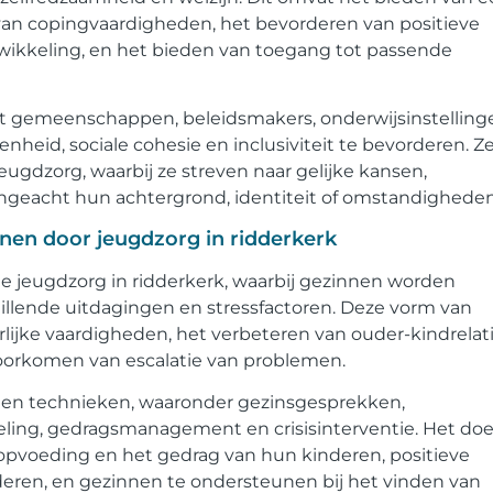
van copingvaardigheden, het bevorderen van positieve
ntwikkeling, en het bieden van toegang tot passende
t gemeenschappen, beleidsmakers, onderwijsinstelling
eid, sociale cohesie en inclusiviteit te bevorderen. Z
eugdzorg, waarbij ze streven naar gelijke kansen,
 ongeacht hun achtergrond, identiteit of omstandigheden
nen door jeugdzorg in ridderkerk
de jeugdzorg in ridderkerk, waarbij gezinnen worden
llende uitdagingen en stressfactoren. Deze vorm van
lijke vaardigheden, het verbeteren van ouder-kindrelati
voorkomen van escalatie van problemen.
s en technieken, waaronder gezinsgesprekken,
eling, gedragsmanagement en crisisinterventie. Het doel
opvoeding en het gedrag van hun kinderen, positieve
deren, en gezinnen te ondersteunen bij het vinden van