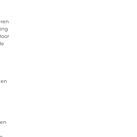
eren
ling
Door
de
 en
 en
ve