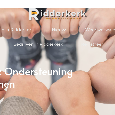
en in Ridderkerk
Nieuws
Weersverwac
Bedrijven in Ridderkerk
Registreer
k: Ondersteuning
nnen