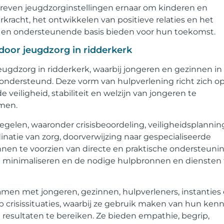
streven jeugdzorginstellingen ernaar om kinderen en
racht, het ontwikkelen van positieve relaties en het
ele en ondersteunende basis bieden voor hun toekomst.
s door jeugdzorg in ridderkerk
jeugdzorg in ridderkerk, waarbij jongeren en gezinnen in
 ondersteund. Deze vorm van hulpverlening richt zich o
veiligheid, stabiliteit en welzijn van jongeren te
omen.
egelen, waaronder crisisbeoordeling, veiligheidsplannin
dinatie van zorg, doorverwijzing naar gespecialiseerde
nnen te voorzien van directe en praktische ondersteuni
te minimaliseren en de nodige hulpbronnen en diensten 
samen met jongeren, gezinnen, hulpverleners, instanties
crisissituaties, waarbij ze gebruik maken van hun kenni
resultaten te bereiken. Ze bieden empathie, begrip,