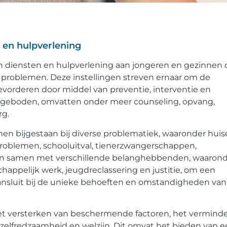
n en hulpverlening
n diensten en hulpverlening aan jongeren en gezinnen 
problemen. Deze instellingen streven ernaar om de
bevorderen door middel van preventie, interventie en
ngeboden, omvatten onder meer counseling, opvang,
rg.
en bijgestaan bij diverse problematiek, waaronder huise
problemen, schooluitval, tienerzwangerschappen,
rken samen met verschillende belanghebbenden, waaron
happelijk werk, jeugdreclassering en justitie, om een
ansluit bij de unieke behoeften en omstandigheden van
het versterken van beschermende factoren, het vermind
 zelfredzaamheid en welzijn. Dit omvat het bieden van 