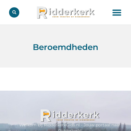
Beroemdheden
Welkom bij RidderkerkGids.nl - Jouw portaal naar
Ridderkerk!