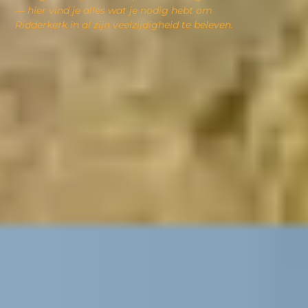
–– hier vind je alles wat je nodig hebt om
Ridderkerk in al zijn veelzijdigheid te beleven.