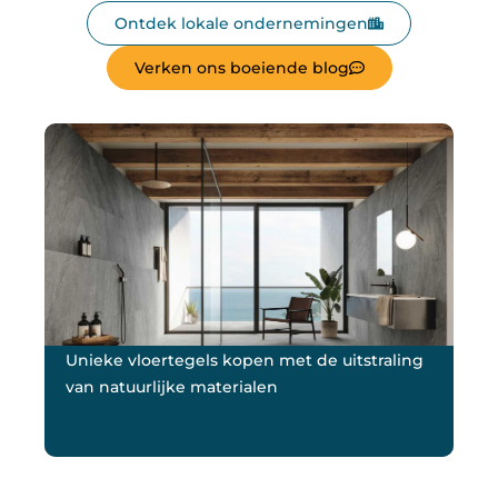
Ontdek lokale ondernemingen
Verken ons boeiende blog
Unieke vloertegels kopen met de uitstraling
Bi
van natuurlijke materialen