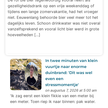
De rol die bier tegenwoordig vooral heeft als
gezelligheidsdrank op een vrije weekenddag of
tijdens een lange zomervakantie, had het vroeger
niet. Eeuwenlang behoorde bier veel meer tot het
dagelijks leven. Schoon drinkwater was niet overal
vanzelfsprekend en vooral licht bier werd in grote
hoeveelheden […]
In twee minuten van klein
vuurtje naar enorme
duinbrand: 'Dit was wel
even een
stressmomentje'
on augustus 7, 2026 at 5:00 am
'Ik zag eerst een klein fikkie van een meter bij
een meter. Toen riep ik naar binnen: pak water.
Maar binnen twee minuten was het al tien bij