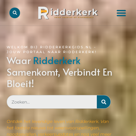
WELKOM BIJ RIDDERKERKGIDS.NL -
JOUW PORTAAL NAAR RIDDERKERK!
Waar
Ridderkerk
Samenkomt, Verbindt En
Bloeit!
Ontdek het levendige leven van Ridderkerk. Van
het laatste nieuws tot weersvoorspellingen,
noodgevallen, verkeersupdates en nog veel meer